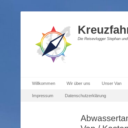
Kreuzfah
Die Reisevlogger Stephan und
Primäres Menü
Zum
Willkommen
Wir über uns
Unser Van
Inhalt
Sekundäres Menü
Zum
springen
Impressum
Datenschutzerklärung
Inhalt
springen
Abwassertan