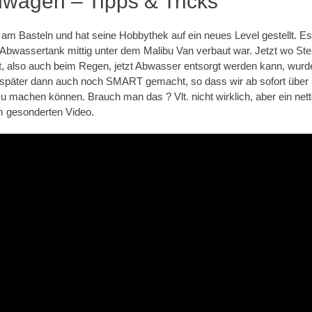
nwagen – Tipps & Tricks
 am Basteln und hat seine Hobbythek auf ein neues Level gestellt. E
 Abwassertank mittig unter dem Malibu Van verbaut war. Jetzt wo S
 hat, also auch beim Regen, jetzt Abwasser entsorgt werden kann, wurd
t später dann auch noch SMART gemacht, so dass wir ab sofort über
u machen können. Brauch man das ? Vlt. nicht wirklich, aber ein ne
em gesonderten Video.