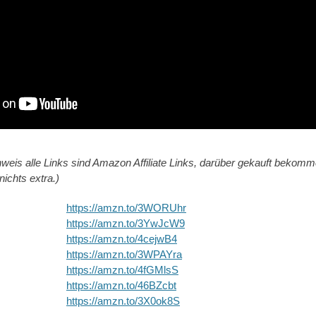
nweis alle Links sind Amazon Affiliate Links, darüber gekauft bekomme
nichts extra.)
https://amzn.to/3WORUhr
https://amzn.to/3YwJcW9
https://amzn.to/4cejwB4
https://amzn.to/3WPAYra
https://amzn.to/4fGMlsS
https://amzn.to/46BZcbt
https://amzn.to/3X0ok8S