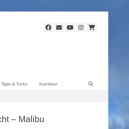
Facebook
E-
YouTube
Instagram
Warenko
Mail
Suchen
Tipps & Tricks
Kombüse
ht – Malibu