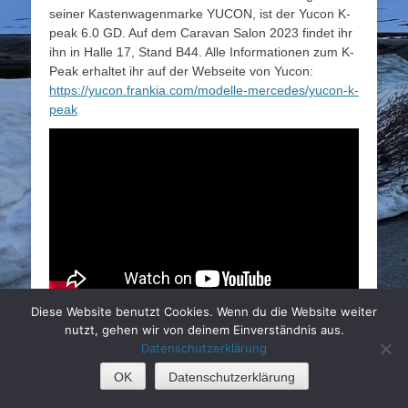
seiner Kastenwagenmarke YUCON, ist der Yucon K-
peak 6.0 GD. Auf dem Caravan Salon 2023 findet ihr
ihn in Halle 17, Stand B44. Alle Informationen zum K-
Peak erhaltet ihr auf der Webseite von Yucon:
https://yucon.frankia.com/modelle-mercedes/yucon-k-
peak
Diese Website benutzt Cookies. Wenn du die Website weiter
nutzt, gehen wir von deinem Einverständnis aus.
Datenschutzerklärung
Copyright © 2026
Kreuzfahrt Camper
. Alle Rechte vorbehalten.
OK
Datenschutzerklärung
Catch Base von
Catch Themes