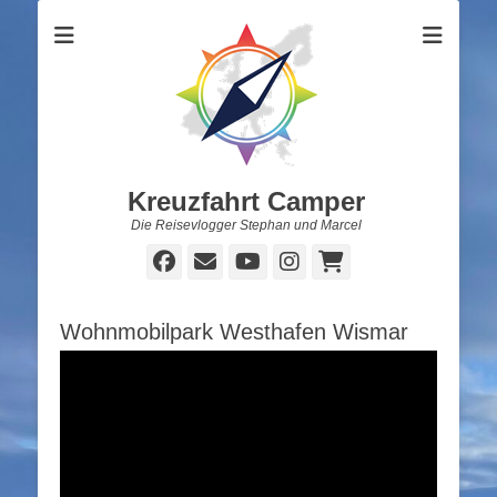
Kreuzfahrt Camper
Die Reisevlogger Stephan und Marcel
Facebook
E-
YouTube
Instagram
Warenkorb
Mail
Wohnmobilpark Westhafen Wismar