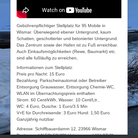
Gebührenpflichtiger Stellplatz für 95 Mobile in
Wismar. Überwiegend ebener Untergrund, kaum
Schatten, geschotterter und betonierter Untergrund.
Das Zentrum sowie der Hafen ist zu Fuß erreichbar.
Auch Einkaufsmöglichkeiten (Rewe, Baumarkt) etc.
sind alle fußläufig zu erreichen,
Informationen zum Stellplatz:
Preis pro Nacht: 15 Euro
Bezahlung: Parkscheinautomat oder Betreiber
Entsorgung Grauwasser, Entsorgung Chemie-WC,
WLAN im Übernachtungspreis enthalten
Strom: 60 Cent/kWh, Wasser: 10 Cent/Ltr.,
WC: 4 Euro, Dusche: 1 Euro/3.5 Min
V+E für Durchreisende: 3 Euro Hund: 1,50 Euro.
Ganzjährig nutzbar
Adresse: Schiffbauerdamm 12, 23966 Wismar
Breitengrad N 53° 53’ 39“ / Längengrad 11° 27’ 8“