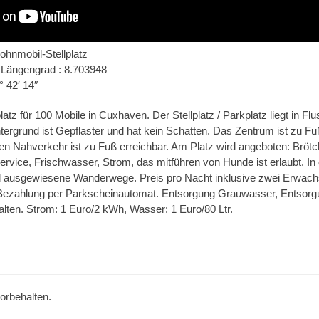
hnmobil-Stellplatz
| Längengrad : 8.703948
° 42′ 14″
latz für 100 Mobile in Cuxhaven. Der Stellplatz / Parkplatz liegt in F
ergrund ist Gepflaster und hat kein Schatten. Das Zentrum ist zu Fuß
en Nahverkehr ist zu Fuß erreichbar. Am Platz wird angeboten: Brötch
rvice, Frischwasser, Strom, das mitführen von Hunde ist erlaubt. In 
d ausgewiesene Wanderwege. Preis pro Nacht inklusive zwei Erwach
e. Bezahlung per Parkscheinautomat. Entsorgung Grauwasser, Entso
lten. Strom: 1 Euro/2 kWh, Wasser: 1 Euro/80 Ltr.
vorbehalten.