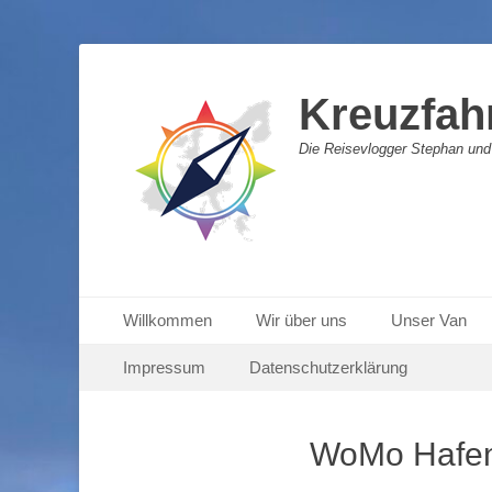
Kreuzfah
Die Reisevlogger Stephan und
Primäres Menü
Zum
Willkommen
Wir über uns
Unser Van
Inhalt
Sekundäres Menü
Zum
springen
Impressum
Datenschutzerklärung
Inhalt
springen
WoMo Hafen