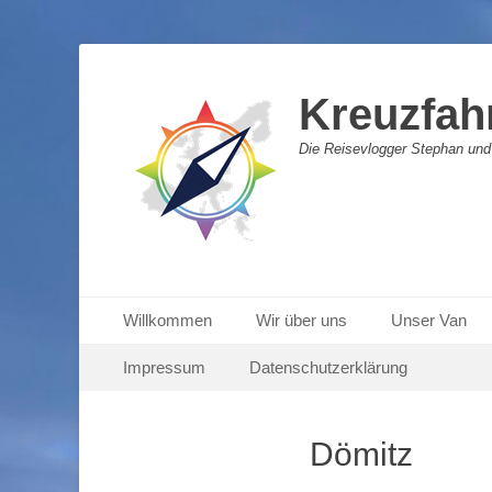
Kreuzfah
Die Reisevlogger Stephan und
Primäres Menü
Zum
Willkommen
Wir über uns
Unser Van
Inhalt
Sekundäres Menü
Zum
springen
Impressum
Datenschutzerklärung
Inhalt
springen
Dömitz