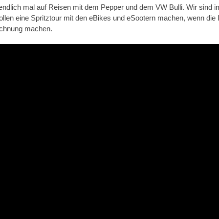
 endlich mal auf Reisen mit dem Pepper und dem VW Bulli. Wir sind 
ollen eine Spritztour mit den eBikes und eSootern machen, wenn di
Rechnung machen.