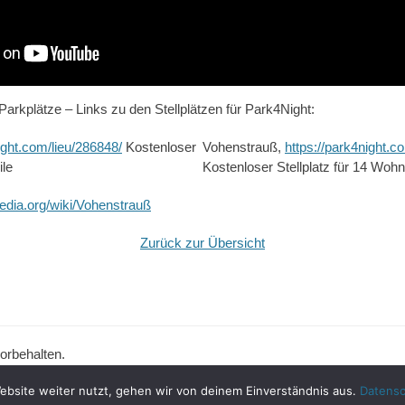
 Parkplätze – Links zu den Stellplätzen für Park4Night:
ight.com/lieu/286848/
Kostenloser
Vohenstrauß,
https://park4night.c
ile
Kostenloser Stellplatz für 14 Woh
pedia.org/wiki/Vohenstrauß
Zurück zur Übersicht
vorbehalten.
ebsite weiter nutzt, gehen wir von deinem Einverständnis aus.
Datensc