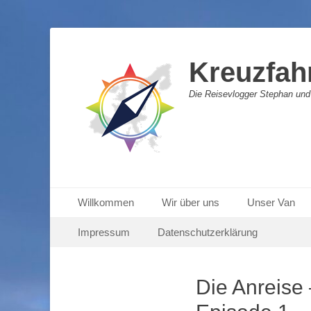
Kreuzfah
Die Reisevlogger Stephan und
Primäres Menü
Zum
Willkommen
Wir über uns
Unser Van
Inhalt
Sekundäres Menü
Zum
springen
Impressum
Datenschutzerklärung
Inhalt
springen
Die Anreise 