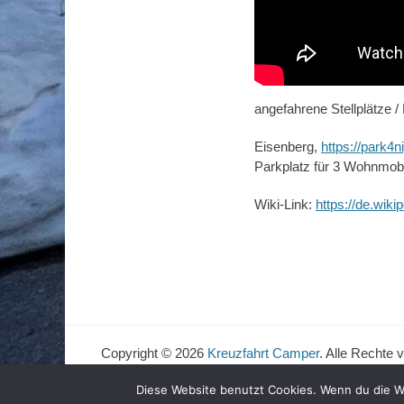
angefahrene Stellplätze /
Eisenberg,
https://park4n
Parkplatz für 3 Wohnmob
Wiki-Link:
https://de.wiki
Copyright © 2026
Kreuzfahrt Camper
. Alle Rechte 
Diese Website benutzt Cookies. Wenn du die W