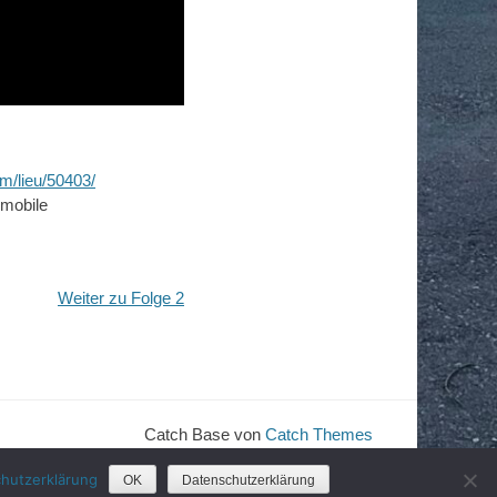
om/lieu/50403/
nmobile
Weiter zu Folge 2
Catch Base von
Catch Themes
hutzerklärung
OK
Datenschutzerklärung