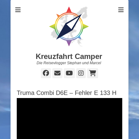
Kreuzfahrt Camper
Die Reisevlogger Stephan und Marcel
Facebook
E-
YouTube
Instagram
Warenkorb
Mail
Truma Combi D6E – Fehler E 133 H