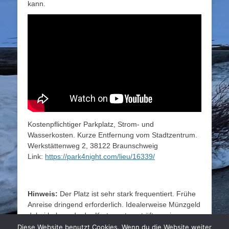
kann.
Kostenpflichtiger Parkplatz, Strom- und
Wasserkosten. Kurze Entfernung vom Stadtzentrum.
Werkstättenweg 2, 38122 Braunschweig
Link:
https://park4night.com/lieu/16339/
Hinweis:
Der Platz ist sehr stark frequentiert. Frühe
Anreise dringend erforderlich. Idealerweise Münzgeld
dabei haben, da der Kartenautomat öfters eine
Fehlfunktion hat.
Diese Website benutzt Cookies. Wenn du die Website weiter